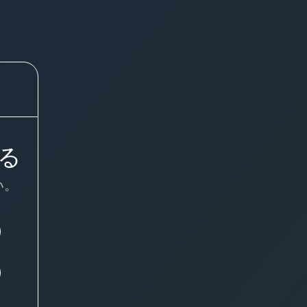
する
い。